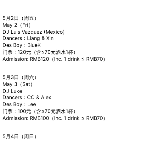
5月2日（周五）
May 2（Fri）
DJ Luis Vazquez (Mexico)
Dancers：Liang & Xin
Des Boy：BlueK
门票：120元（含≤70元酒水1杯）
Admission: RMB120（Inc. 1 drink ≤ RMB70）
5月3日（周六）
May 3（Sat）
DJ Luke
Dancers：CC & Alex
Des Boy：Lee
门票：100元（含≤70元酒水1杯）
Admission: RMB100（Inc. 1 drink ≤ RMB70）
5月4日（周日）